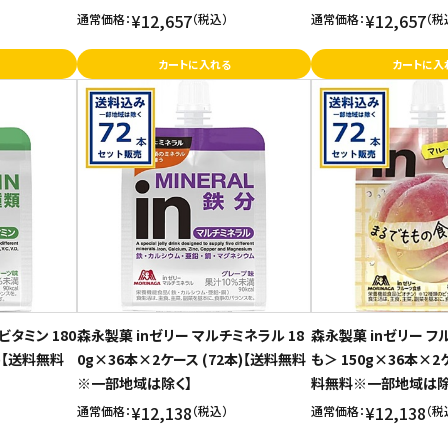
¥12,657
¥12,657
通常価格：
（税込）
通常価格：
（税
カートに入れる
カートに入
ビタミン 180
森永製菓 inゼリー マルチミネラル 18
森永製菓 inゼリー 
本)【送料無料
0g×36本×2ケース (72本)【送料無料
も＞ 150g×36本×2ケ
※一部地域は除く】
料無料※一部地域は除
¥12,138
¥12,138
通常価格：
（税込）
通常価格：
（税