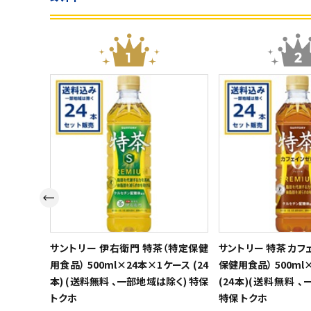
スイーツ
お菓子
飲料
酒類
日用品
ギフト
セール
フードロス
サントリー 伊右衛門 特茶（特定保健
サントリー 特茶 カフ
用食品） 500ml×24本×1ケース (24
保健用食品） 500ml
ペット用品
本) (送料無料 、一部地域は除く) 特保
(24本)(送料無料 
トクホ
特保 トクホ
SHOP GUIDE