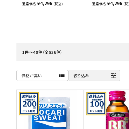
¥4,296
¥4,296
通常価格
(税込)
通常価格
(税
ご利用ガイド
お問い合わせ
特定商取引法表示について
プライバシーポリシー
1件～40件（全836件）
利用規約
会社概要
list
tune
価格が高い
絞り込み
商品名
新着順
発売日順
価格が安い
価格が高い
お気に入り登録数