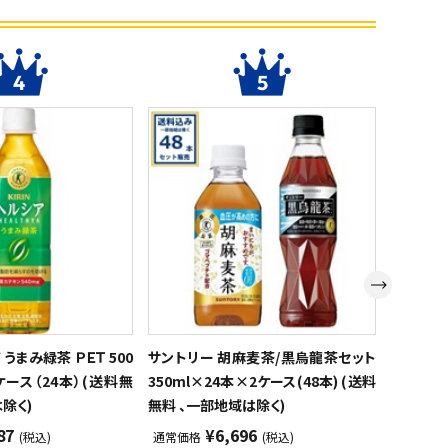
うまみ緑茶 ＰＥＴ 500
サントリー 胡麻麦茶/黒烏龍茶セット
伊藤園 
ケース（24本）(送料無
350ml×24本×2ケース(48本) (送料
ーグルト風
除く)
無料 、一部地域は除く)
料 、一部
87
¥6,696
(税込)
通常価格
(税込)
通常価格