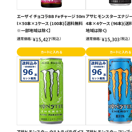
エーザイ チョコラBB Feチャージ 50m
アサヒ モンスターエナジー 
l×50本×2ケース (100本)【送料無料
4本×4ケース (96本)(
※一部地域は除く】
地域は除く)
¥15,427
¥15,303
通常価格：
（税込）
通常価格：
（税込）
カートに入れる
カートに入れる
アサヒ モンスター ウルトラパラダイス
アサヒ モンスター マンゴー