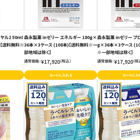
ル2 50ml
森永製菓 inゼリー エネルギー 180g×
森永製菓 inゼリー プロ
本)【送料無料※
36本×3ケース (108本)【送料無料※一
g×36本×3ケース (1
部地域は除く】
※一部地域は除く】
¥17,920
¥17,920
通常価格：
（税込）
通常価格：
（税
カートに入れる
カートに入