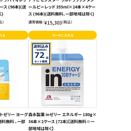
ース (96本)(送
ールビーレッド 355ml×24本×4ケー
)
ス (96本)(送料無料、一部地域は除く)
¥15,303
込）
通常価格：
（税込）
れる
カートに入れる
トゼリー ヨーグ
森永製菓 inゼリー エネルギー 180g×
(送料無料 、一部
36本×2ケース (72本)【送料無料※一
部地域は除く】