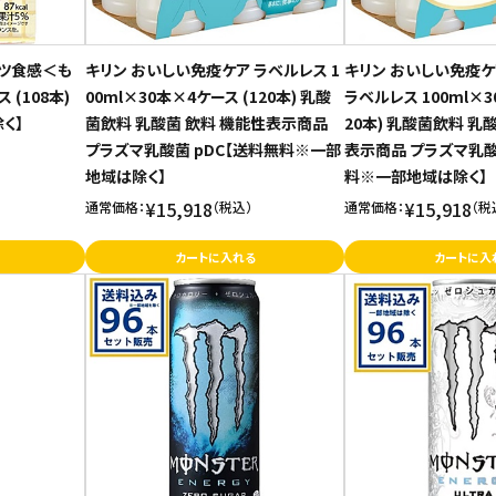
ーツ食感＜も
キリン おいしい免疫ケア ラベルレス 1
キリン おいしい免疫ケ
 (108本)
00ml×30本×4ケース (120本) 乳酸
ラベルレス 100ml×3
く】
菌飲料 乳酸菌 飲料 機能性表示商品
20本) 乳酸菌飲料 乳
プラズマ乳酸菌 pDC【送料無料※一部
表示商品 プラズマ乳酸
地域は除く】
料※一部地域は除く】
¥15,918
¥15,918
通常価格：
（税込）
通常価格：
（税
カートに入れる
カートに入