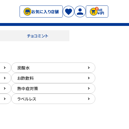
0
0点
お気に入り店舗
¥0円
チョコミント
炭酸水
お酢飲料
熱中症対策
ラベルレス