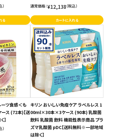
¥12,138
込）
通常価格：
（税込）
れる
カートに入れる
フルーツ食感＜も
キリン おいしい免疫ケア ラベルレス 1
ース (72本)【送
00ml×30本×3ケース (90本) 乳酸菌
く】
飲料 乳酸菌 飲料 機能性表示商品 プラ
ズマ乳酸菌 pDC【送料無料※一部地域
込）
は除く】