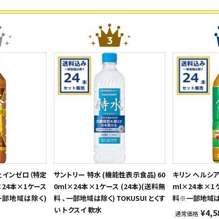
ェインゼロ（特定
サントリー 特水 (機能性表示食品) 60
キリン ヘルシア 
×24本×1ケース
0ml×24本×1ケース (24本)(送料無
ml×24本×1
、一部地域は除く)
料 、一部地域は除く) TOKUSUI とくす
料※一部地域は
い トクスイ 軟水
¥4,5
通常価格