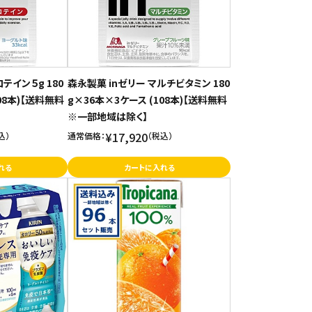
テイン５g 180
森永製菓 inゼリー マルチビタミン 180
08本)【送料無料
g×36本×3ケース (108本)【送料無料
※一部地域は除く】
¥17,920
込）
通常価格：
（税込）
れる
カートに入れる