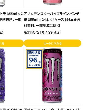
ラ 355ml×2
アサヒ モンスターパイプラインパンチ
)(送料無料、一部
缶 355ml×24本×4ケース (96本)(送
料無料、一部地域は除く)
¥15,303
込）
通常価格：
（税込）
れる
カートに入れる
ルトラバイオレッ
アサヒ モンスター ウルトラファンタジ