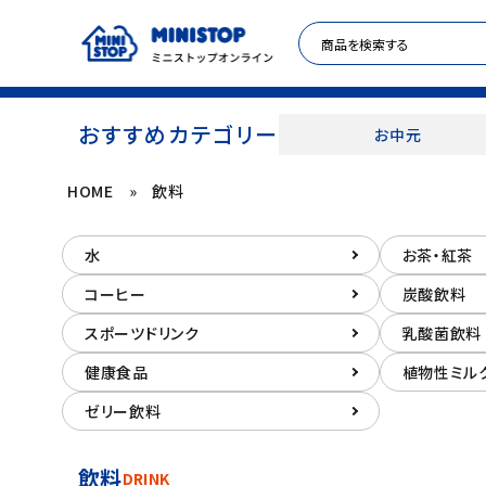
おすすめカテゴリー
お中元
HOME
»
飲料
ACCOUNT MENU
水
お茶・紅茶
meeting_room
person
ログイン
新規登録
コーヒー
炭酸飲料
セール商品
スポーツドリンク
乳酸菌飲料
健康食品
植物性ミル
カテゴリから探す
ゼリー飲料
冷凍食品
飲料
DRINK