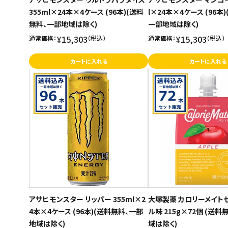
355ml×24本×4ケース (96本)(送料
l×24本×4ケース (96本
無料、一部地域は除く)
一部地域は除く)
¥15,303
¥15,303
通常価格：
（税込）
通常価格：
（税込）
カートに入れる
カートに入れる
アサヒ モンスター リッパー 355ml×2
大塚製薬 カロリーメイトゼ
4本×4ケース (96本)(送料無料、一部
ル味 215g×72個 (送料
地域は除く)
域は除く)