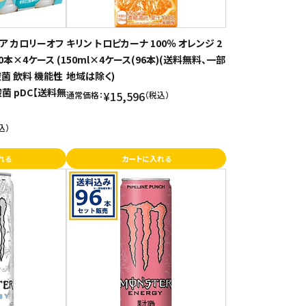
ア カロリーオフ
キリン トロピカーナ 100％ オレンジ 2
0本×4ケース (1
50ml×4ケース(96本)(送料無料、一部
酸菌 飲料 機能性
地域は除く)
菌 pDC【送料無
¥15,596
通常価格：
（税込）
込）
れる
カートに入れる