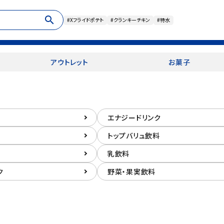
search
#Xフライドポテト
#クランキーチキン
#特水
アウトレット
お菓子
エナジードリンク
トップバリュ飲料
乳飲料
ク
野菜・果実飲料