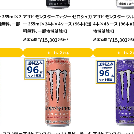
355ml×2
アサヒ モンスターエナジー ゼロシュガ
アサヒ モンスター ウルト
送料無料、一部
ー 355ml×24本×4ケース (96本)(送
4本×4ケース (96本
料無料、一部地域は除く)
地域は除く)
¥15,303
¥15,303
通常価格：
（税込）
通常価格：
（税
カートに入れる
カートに入
ロコ 355m
アサヒ モンスター ウルトラピーチーキ
アサヒ モンスター ウ