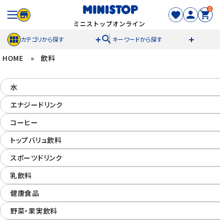
0
search
カテゴリから探す
キーワードから探す
HOME
»
飲料
ACCOUNT MENU
水
meeting_room
person
ログイン
新規登録
エナジードリンク
セール商品
コーヒー
トップバリュ飲料
カテゴリから探す
スポーツドリンク
冷凍食品
乳飲料
健康食品
スイーツ
野菜・果実飲料
お菓子