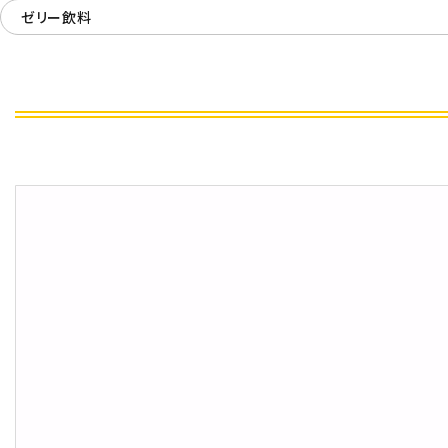
ゼリー飲料
飲料
酒類
日用品
ギフト
セール
フードロス
ペット用品
SHOP GUIDE
ご利用ガイド