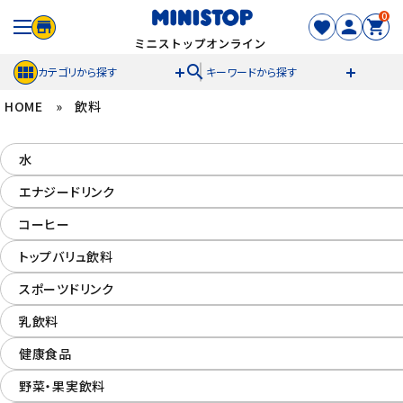
0
search
カテゴリから探す
キーワードから探す
HOME
»
飲料
ACCOUNT MENU
水
meeting_room
person
ログイン
新規登録
エナジードリンク
セール商品
コーヒー
トップバリュ飲料
カテゴリから探す
スポーツドリンク
冷凍食品
乳飲料
健康食品
スイーツ
野菜・果実飲料
お菓子