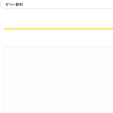
ゼリー飲料
飲料
酒類
日用品
ギフト
セール
フードロス
ペット用品
SHOP GUIDE
ご利用ガイド