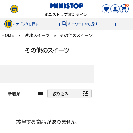
0
search
カテゴリから探す
キーワードから探す
HOME
»
冷凍スイーツ
»
その他のスイーツ
ACCOUNT MENU
その他のスイーツ
meeting_room
person
ログイン
新規登録
セール商品
カテゴリから探す
list
tune
新着順
絞り込み
冷凍食品
商品名
新着順
スイーツ
該当する商品がありません。
発売日順
価格が安い
お菓子