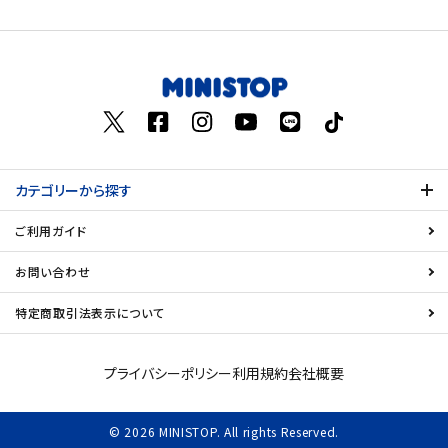
価格が高い
飲料
お気に入り登録数
酒類
日用品
カテゴリーから探す
ギフト
ご利用ガイド
セール
お問い合わせ
フードロス
特定商取引法表示について
ペット用品
プライバシーポリシー
利用規約
会社概要
SHOP GUIDE
© 2026 MINISTOP. All rights Reserved.
ご利用ガイド