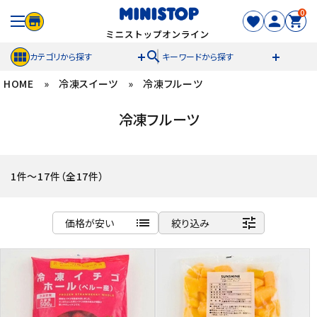
0
search
カテゴリから探す
キーワードから探す
HOME
»
冷凍スイーツ
»
冷凍フルーツ
ACCOUNT MENU
冷凍フルーツ
meeting_room
person
ログイン
新規登録
セール商品
1件～17件（全17件）
カテゴリから探す
list
tune
価格が安い
絞り込み
冷凍食品
商品名
新着順
スイーツ
発売日順
価格が安い
お菓子