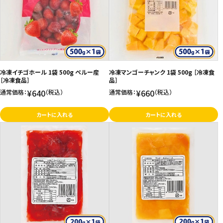
価格が高い
飲料
お気に入り登録数
酒類
日用品
冷凍イチゴホール 1袋 500g ペルー産
冷凍マンゴーチャンク 1袋 500g ［冷凍食
［冷凍食品］
品］
¥640
¥660
通常価格：
（税込）
通常価格：
（税込）
ギフト
カートに入れる
カートに入れる
セール
フードロス
ペット用品
SHOP GUIDE
ご利用ガイド