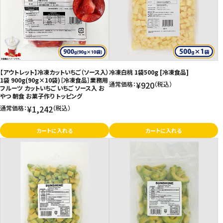
価格が高い
飲料
お気に入り登録数
酒類
日用品
【アウトレット】冷凍カットいちご（ソース入）
冷凍白桃 1袋500g [冷凍食品]
1袋 900g(90g×10袋)［冷凍食品］業務用
¥920
通常価格：
（税込）
フルーツ カットいちご いちご ソース入 お
ギフト
やつ 朝食 お菓子作り トッピング
¥1,242
通常価格：
（税込）
セール
カートに入れる
カートに入れる
フードロス
ペット用品
SHOP GUIDE
ご利用ガイド