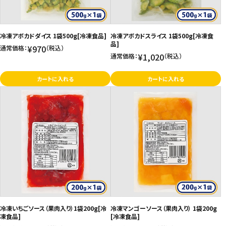
お問い合わせ
特定商取引法表示について
冷凍アボカドダイス 1袋500g[冷凍食品]
冷凍アボカドスライス 1袋500g[冷凍食
品]
¥970
通常価格：
（税込）
プライバシーポリシー
¥1,020
通常価格：
（税込）
利用規約
カートに入れる
カートに入れる
会社概要
冷凍いちごソース（果肉入り）1袋200g[冷
冷凍マンゴーソース（果肉入り） 1袋200g
凍食品]
[冷凍食品]