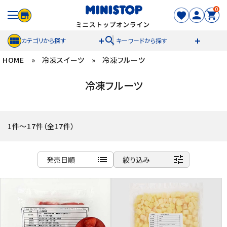
0
search
カテゴリから探す
キーワードから探す
HOME
»
冷凍スイーツ
»
冷凍フルーツ
ACCOUNT MENU
冷凍フルーツ
meeting_room
person
ログイン
新規登録
セール商品
1件～17件（全17件）
カテゴリから探す
list
tune
発売日順
絞り込み
冷凍食品
商品名
新着順
スイーツ
発売日順
価格が安い
お菓子