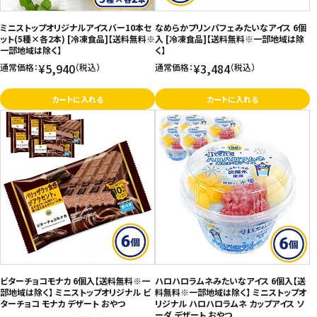
お問い合わせ
ミニストップオリジナルアイスバー10本セ
なめらかプリンパフェみたいなアイス 6個
ット(5種×各2本) [冷凍食品]【送料無料※
入 [冷凍食品]【送料無料※一部地域は除
特定商取引法表示について
一部地域は除く】
く】
¥5,940
¥3,484
通常価格：
（税込）
通常価格：
（税込）
プライバシーポリシー
利用規約
カートに入れる
カートに入れる
会社概要
ビターチョコモナカ 6個入【送料無料※一
ハロハロラムネみたいなアイス 6個入【送
部地域は除く】 ミニストップオリジナル ビ
料無料※一部地域は除く】 ミニストップオ
ターチョコ モナカ デザート おやつ
リジナル ハロハロラムネ カップアイス ソ
ーダ デザート おやつ