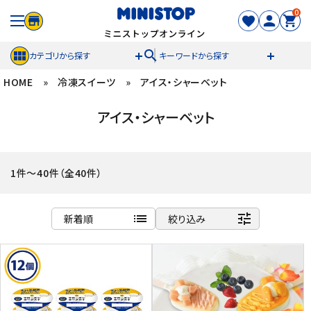
0
search
カテゴリから探す
キーワードから探す
HOME
»
冷凍スイーツ
»
アイス・シャーベット
ACCOUNT MENU
アイス・シャーベット
meeting_room
person
ログイン
新規登録
セール商品
1件～40件（全40件）
カテゴリから探す
list
tune
新着順
絞り込み
冷凍食品
商品名
新着順
スイーツ
発売日順
価格が安い
お菓子