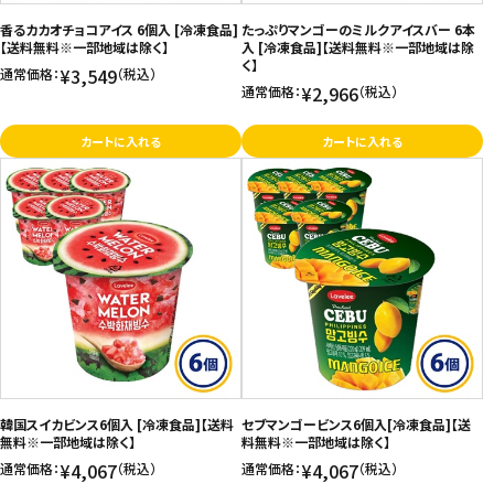
香るカカオチョコアイス 6個入 [冷凍食品]
たっぷりマンゴーのミルクアイスバー 6本
【送料無料※一部地域は除く】
入 [冷凍食品]【送料無料※一部地域は除
く】
¥3,549
通常価格：
（税込）
¥2,966
通常価格：
（税込）
カートに入れる
カートに入れる
韓国スイカビンス6個入 [冷凍食品]【送料
セブマンゴービンス6個入[冷凍食品]【送
無料※一部地域は除く】
料無料※一部地域は除く】
¥4,067
¥4,067
通常価格：
（税込）
通常価格：
（税込）