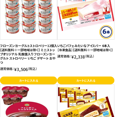
フローズンヨーグルトストロベリー12個入
いちごパフェみたいなアイスバー 6本入
【送料無料※一部地域は除く】 ミニストッ
［冷凍食品］【送料無料※一部地域は除く】
プオリジナル 乳酸菌入り フローズンヨー
¥2,338
通常価格：
（税込）
グルト ストロベリー いちご デザート おや
つ
¥3,506
通常価格：
（税込）
カートに入れる
カートに入れる