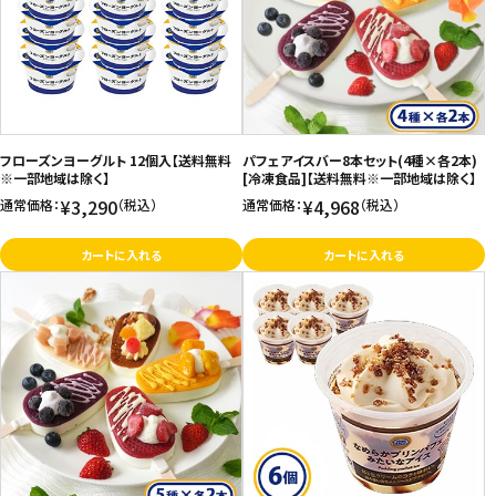
価格が高い
飲料
お気に入り登録数
酒類
日用品
フローズンヨーグルト 12個入【送料無料
パフェアイスバー8本セット(4種×各2本)
※一部地域は除く】
[冷凍食品]【送料無料※一部地域は除く】
¥3,290
¥4,968
通常価格：
（税込）
通常価格：
（税込）
ギフト
カートに入れる
カートに入れる
セール
フードロス
ペット用品
SHOP GUIDE
ご利用ガイド