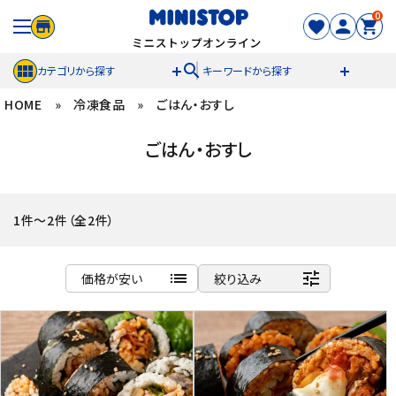
0
search
カテゴリから探す
キーワードから探す
HOME
»
冷凍食品
»
ごはん・おすし
ACCOUNT MENU
ごはん・おすし
meeting_room
person
ログイン
新規登録
セール商品
1件～2件（全2件）
カテゴリから探す
list
tune
価格が安い
絞り込み
冷凍食品
商品名
新着順
スイーツ
発売日順
価格が安い
お菓子