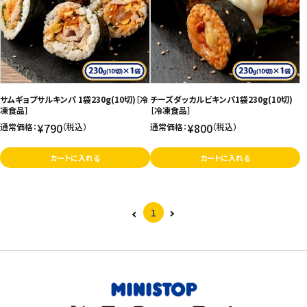
価格が高い
飲料
お気に入り登録数
酒類
日用品
サムギョプサルキンパ 1袋230g(10切)［冷
チーズダッカルビキンパ1袋230g(10切)
凍食品］
［冷凍食品］
¥790
¥800
通常価格：
（税込）
通常価格：
（税込）
ギフト
カートに入れる
カートに入れる
セール
フードロス
1
ペット用品
SHOP GUIDE
ご利用ガイド