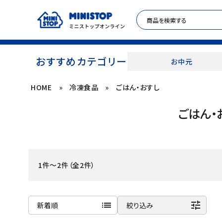
おすすめカテゴリー
お中元
HOME
»
冷凍食品
»
ごはん・おすし
ACCOUNT MENU
ごはん・
meeting_room
person
ログイン
新規登録
セール商品
1件～2件（全2件）
カテゴリから探す
冷凍食品
list
tune
新着順
絞り込み