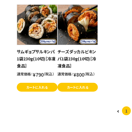
商品名
スイーツ
新着順
お菓子
発売日順
価格が安い
飲料
価格が高い
酒類
お気に入り登録数
サムギョプサルキンパ
チーズダッカルビキン
1袋230g(10切)［冷凍
パ1袋230g(10切)［冷
日用品
食品］
凍食品］
ギフト
¥790
¥800
通常価格：
（税込）
通常価格：
（税込）
カートに入れる
カートに入れる
セール
フードロス
1
ペット用品
SHOP GUIDE