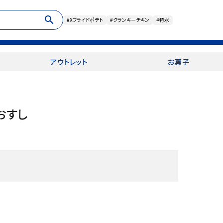
search
#Xフライドポテト
#クランキーチキン
#特水
アウトレット
お菓子
おすし