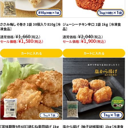
お問い合わせ
特定商取引法表示について
ささみ梅しそ巻き 1袋 30個入り 810g［冷
ジューシーチキン辛口 1袋 1kg ［冷凍食
プライバシーポリシー
凍食品］
品］
¥1,660
¥2,040
通常価格：
（税込）
通常価格：
（税込）
利用規約
¥1,580
¥1,900
セール価格：
（税込）
セール価格：
（税込）
会社概要
カートに入れる
カートに入れる
【賞味期限9月6日】鶏むね竜田揚げ 1kg
塩から揚げ （柚子胡椒風味） 1kg［冷凍食