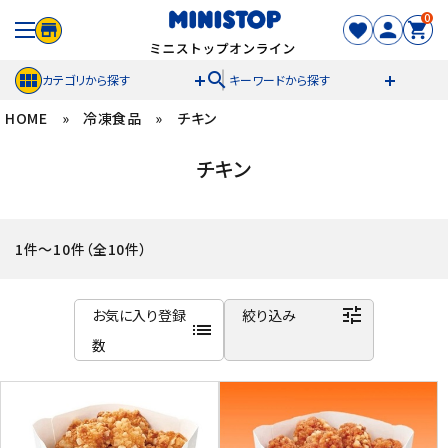
0
search
カテゴリから探す
キーワードから探す
HOME
»
冷凍食品
»
チキン
ACCOUNT MENU
チキン
meeting_room
person
ログイン
新規登録
セール商品
1件～10件（全10件）
カテゴリから探す
tune
お気に入り登録
絞り込み
list
冷凍食品
数
商品名
スイーツ
新着順
発売日順
お菓子