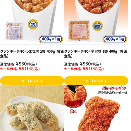
価格が安い
飲料
価格が高い
お気に入り登録数
酒類
日用品
クランキーチキンうま塩味 1袋 400g［冷凍
クランキーチキン 辛旨味 1袋 400g ［冷凍
ギフト
食品］
食品］
¥980
¥980
通常価格：
（税込）
通常価格：
（税込）
¥910
¥910
セール価格：
（税込）
セール価格：
（税込）
セール
カートに入れる
カートに入れる
フードロス
ペット用品
SHOP GUIDE
ご利用ガイド