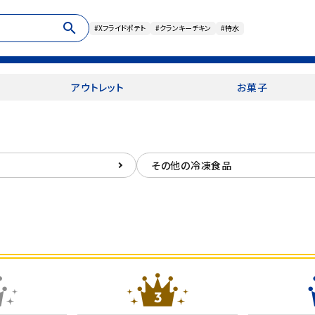
search
#Xフライドポテト
#クランキーチキン
#特水
アウトレット
お菓子
その他の冷凍食品