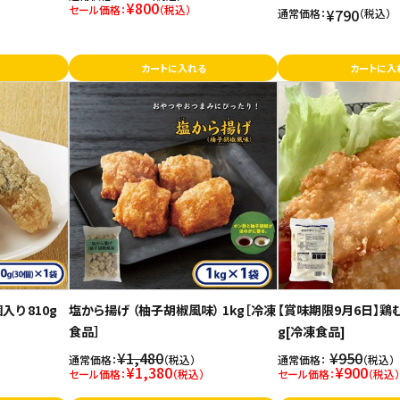
¥800
セール価格：
（税込）
¥790
通常価格：
（税込）
カートに入れる
カートに入
入り 810g
塩から揚げ （柚子胡椒風味） 1kg［冷凍
【賞味期限9月6日】鶏
食品］
g[冷凍食品]
¥1,480
¥950
通常価格：
（税込）
通常価格：
（税込）
¥1,380
¥900
セール価格：
（税込）
セール価格：
（税込）