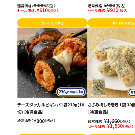
¥980
¥980
通常価格：
（税込）
通常価格：
（税込）
¥910
¥910
セール価格：
（税込）
セール価格：
（税込）
カートに入れる
カートに入れる
チーズダッカルビキンパ1袋230g(10
ささみ梅しそ巻き 1袋 30個
切)［冷凍食品］
［冷凍食品］
¥800
¥1,660
通常価格：
（税込）
通常価格：
（税込）
¥1,580
セール価格：
（税込）