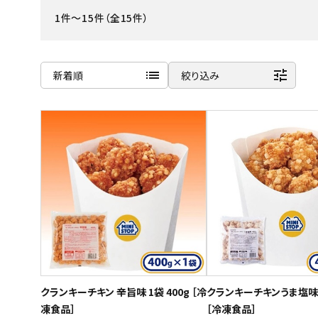
1件～15件（全15件）
ご利用ガイド
お問い合わせ
list
tune
新着順
絞り込み
特定商取引法表示について
商品名
プライバシーポリシー
新着順
利用規約
発売日順
会社概要
価格が安い
価格が高い
お気に入り登録数
クランキーチキン 辛旨味 1袋 400g ［冷
クランキーチキンうま塩味 1
凍食品］
［冷凍食品］