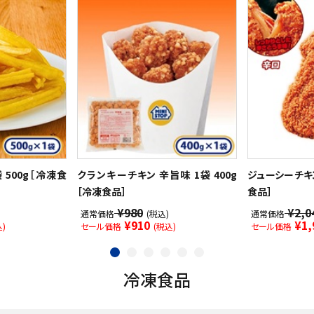
 500g［冷凍食
クランキーチキン 辛旨味 1袋 400g
ジューシーチキン
［冷凍食品］
食品］
¥980
¥2,0
通常価格
(税込)
通常価格
¥910
¥1,
)
セール価格
(税込)
セール価格
冷凍食品