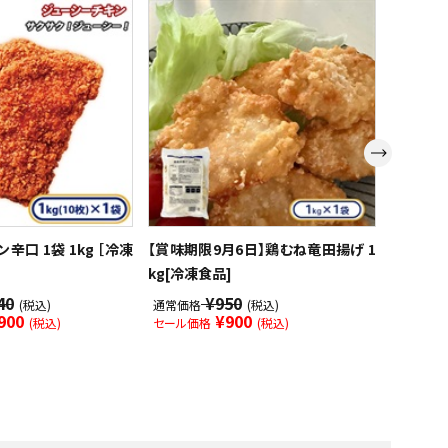
辛口 1袋 1kg ［冷凍
【賞味期限9月6日】鶏むね竜田揚げ 1
ジューシ
kg[冷凍食品]
［冷凍食
40
¥950
(税込)
通常価格
(税込)
通常価格
900
¥900
(税込)
セール価格
(税込)
セール価