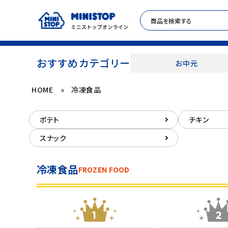
おすすめカテゴリー
お中元
HOME
»
冷凍食品
ACCOUNT MENU
ポテト
チキン
meeting_room
person
ログイン
新規登録
スナック
セール商品
冷凍食品
FROZEN FOOD
カテゴリから探す
冷凍食品