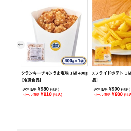
スイーツ
お菓子
飲料
酒類
日用品
ギフト
クランキーチキンうま塩味 1袋 400g
Xフライドポテト 1袋
［冷凍食品］
品］
セール
¥980
¥900
通常価格
(税込)
通常価格
(税込)
¥910
¥800
セール価格
(税込)
セール価格
(税込
フードロス
ペット用品
SHOP GUIDE