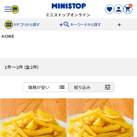
0
search
カテゴリから探す
キーワードから探す
HOME
ACCOUNT MENU
meeting_room
person
ログイン
新規登録
1件～2件（全2件）
セール商品
list
tune
価格が安い
絞り込み
カテゴリから探す
商品名
冷凍食品
新着順
発売日順
スイーツ
価格が安い
価格が高い
お菓子