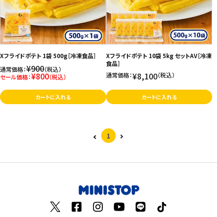
お気に入り登録数
飲料
酒類
Xフライドポテト 1袋 500g［冷凍食品］
Xフライドポテト 10袋 5kg セットAV［冷凍
食品］
¥900
日用品
通常価格：
（税込）
¥800
¥8,100
通常価格：
（税込）
セール価格：
（税込）
ギフト
カートに入れる
カートに入れる
セール
1
フードロス
ペット用品
SHOP GUIDE
ご利用ガイド