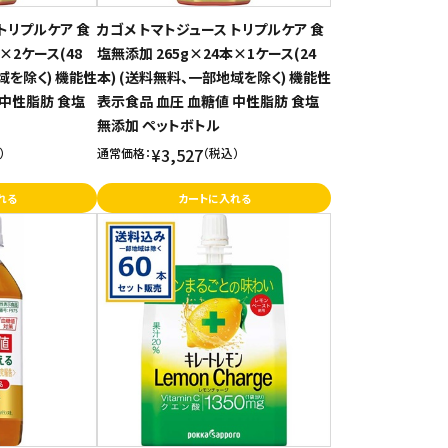
トリプルケア 食
カゴメ トマトジュース トリプルケア 食
×2ケース(48
塩無添加 265g×24本×1ケース(24
域を除く) 機能性
本) (送料無料、一部地域を除く) 機能性
 中性脂肪 食塩
表示食品 血圧 血糖値 中性脂肪 食塩
無添加 ペットボトル
¥3,527
）
通常価格：
（税込）
れる
カートに入れる