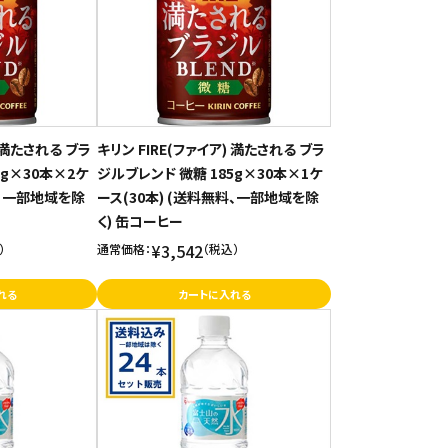
) 満たされる ブラ
キリン FIRE(ファイア) 満たされる ブラ
5g×30本×2ケ
ジルブレンド 微糖 185g×30本×1ケ
料、一部地域を除
ース(30本) (送料無料、一部地域を除
く) 缶コーヒー
¥3,542
）
通常価格：
（税込）
れる
カートに入れる