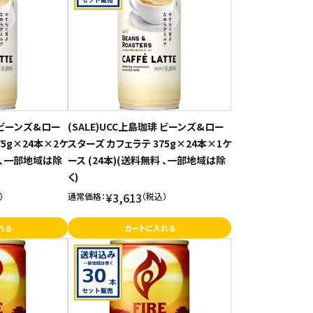
琲 ビーンズ&ロー
(SALE)UCC上島珈琲 ビーンズ&ロー
75g×24本×2ケ
スターズ カフェラテ 375g×24本×1ケ
料 、一部地域は除
ース (24本)(送料無料 、一部地域は除
く)
¥3,613
）
通常価格：
（税込）
れる
カートに入れる