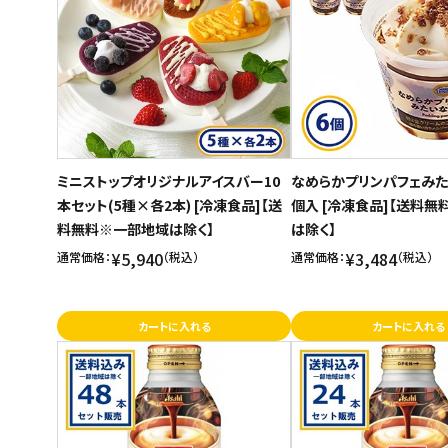
ご利用ガイド
お問い合わせ
特定商取引法表示について
プライバシーポリシー
ミニストップオリジナルアイスバー10
なめらかプリンパフェみた
利用規約
本セット(5種×各2本) [冷凍食品]【送
個入 [冷凍食品]【送料
料無料※一部地域は除く】
は除く】
会社概要
¥5,940
¥3,484
通常価格：
（税込）
通常価格：
（税込）
カートに入れる
カートに入れる