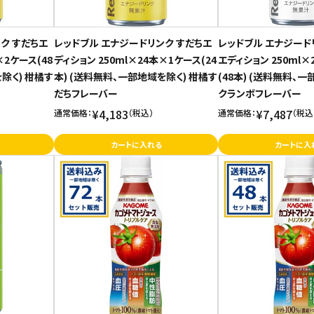
ク すだちエ
レッドブル エナジードリンク すだちエ
レッドブル エナジード
×2ケース(48
ディション 250ml×24本×1ケース(24
エディション 250ml
除く) 柑橘す
本) (送料無料、一部地域を除く) 柑橘す
(48本) (送料無料、一
だちフレーバー
クランボフレーバー
¥4,183
¥7,487
通常価格：
（税込）
通常価格：
（税込
カートに入れる
カートに入