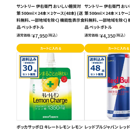
サントリー 伊右衛門 おいしい糖質対
サントリー 伊右衛門 お
策 500ml×24本×2ケース(48本) (送
策 500ml×24本×1ケース
料無料、一部地域を除く) 機能性表示食
料無料、一部地域を除く)
品 ペットボトル
品 ペットボトル
¥7,950
¥4,350
通常価格：
（税込）
通常価格：
（税込）
カートに入れる
カートに入れる
ポッカサッポロ キレートレモン レモン
レッドブルジャパン レッ