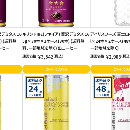
沢デミタス 16
キリン FIRE(ファイア) 贅沢デミタス 16
アイリスフーズ 富士山
) (送料無
5g×30本×1ケース(30本) (送料無
l×24本×2ケース(48
ーヒー
料、一部地域を除く) 缶コーヒー
一部地域を除く)
¥3,542
¥2,988
通常価格：
（税込）
通常価格：
（税込
カートに入れる
カートに入