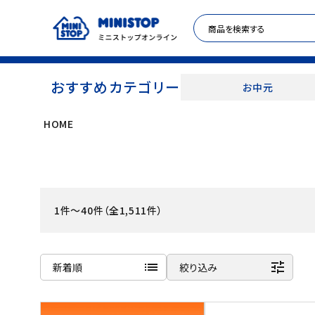
おすすめカテゴリー
お中元
HOME
ACCOUNT MENU
meeting_room
person
ログイン
新規登録
1件～40件（全1,511件）
セール商品
カテゴリから探す
list
tune
新着順
絞り込み
冷凍食品
商品名
新着順