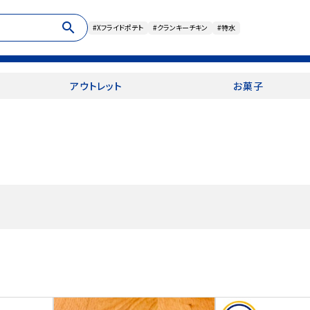
search
#Xフライドポテト
#クランキーチキン
#特水
アウトレット
お菓子