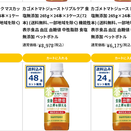
ク マスカッ
カゴメ トマトジュース トリプルケア 食
カゴメ トマトジュース 
24本×1ケー
塩無添加 265g×24本×3ケース(72
塩無添加 265g×24本
部地域を除く)
本) (送料無料、一部地域を除く) 機能性
本) (送料無料、一部地
表示食品 血圧 血糖値 中性脂肪 食塩
表示食品 血圧 血糖値
無添加 ペットボトル
無添加 ペットボトル
¥8,978
¥6,175
通常価格：
（税込）
通常価格：
（税込
カートに入れる
カートに入