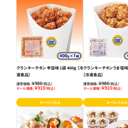
スイーツ
発売日順
お菓子
価格が安い
価格が高い
飲料
お気に入り登録数
酒類
日用品
クランキーチキン 辛旨味 1袋 400g ［冷
クランキーチキンうま塩味 1
ギフト
凍食品］
［冷凍食品］
¥980
¥980
通常価格：
（税込）
通常価格：
（税込）
セール
¥910
¥910
セール価格：
（税込）
セール価格：
（税込）
フードロス
カートに入れる
カートに入れる
ペット用品
SHOP GUIDE