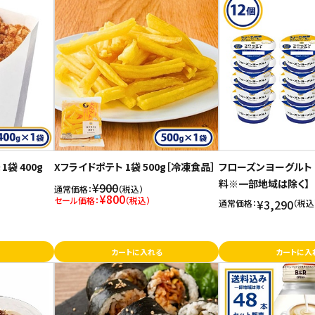
袋 400g
Xフライドポテト 1袋 500g［冷凍食品］
フローズンヨーグルト 
料※一部地域は除く】
¥900
通常価格：
（税込）
¥800
セール価格：
（税込）
¥3,290
通常価格：
（税込
カートに入れる
カートに入