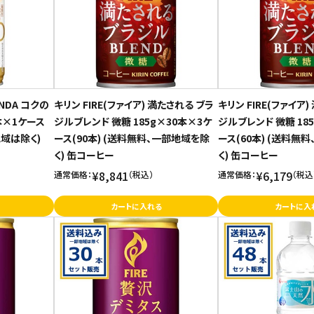
ANDA コクの
キリン FIRE(ファイア) 満たされる ブラ
キリン FIRE(ファイア
4本×1ケース
ジルブレンド 微糖 185g×30本×3ケ
ジルブレンド 微糖 18
地域は除く)
ース(90本) (送料無料、一部地域を除
ース(60本) (送料無
く) 缶コーヒー
く) 缶コーヒー
¥8,841
¥6,179
通常価格：
（税込）
通常価格：
（税込
カートに入れる
カートに入