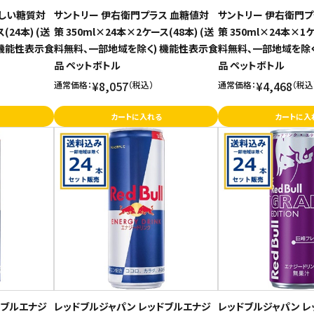
いしい糖質対
サントリー 伊右衛門プラス 血糖値対
サントリー 伊右衛門プ
(24本) (送
策 350ml×24本×2ケース(48本) (送
策 350ml×24本×1ケ
 機能性表示食
料無料、一部地域を除く) 機能性表示食
料無料、一部地域を除く
品 ペットボトル
品 ペットボトル
¥8,057
¥4,468
通常価格：
（税込）
通常価格：
（税込
カートに入れる
カートに入
ドブルエナジ
レッドブルジャパン レッドブルエナジ
レッドブルジャパン レ