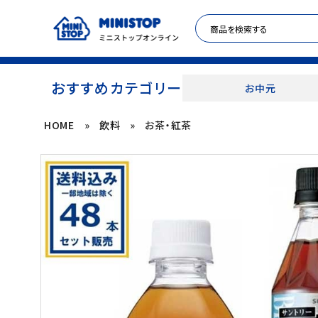
おすすめカテゴリー
お中元
HOME
»
飲料
»
お茶・紅茶
ACCOUNT MENU
meeting_room
person
ログイン
新規登録
セール商品
カテゴリから探す
冷凍食品