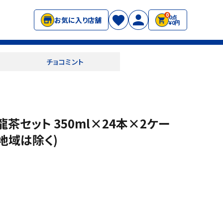
0
0点
お気に入り店舗
¥0円
チョコミント
茶セット 350ml×24本×2ケー
部地域は除く)