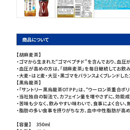
ご利用ガイド
お問い合わせ
特定商取引法表示について
商品について
プライバシーポリシー
【胡麻麦茶】
利用規約
・ゴマから生まれた“ゴマペプチド”を含んでおり、血
会社概要
・血圧が高めの方は、「胡麻麦茶」を毎日継続してお飲みいた
・大麦・はと麦・大豆・黒ゴマをバランスよくブレンドし
【黒烏龍茶】
・「サントリー黒烏龍茶OTPP」は、“ウーロン茶重合
・当社独自の製法で、カフェイン量を増やさずに、効能成
・苦味も少なく、飲みやすい味わいで、食事によく合い
・脂肪の多い食事を摂りがちな方、血中中性脂肪が高め
【容量】 350ml