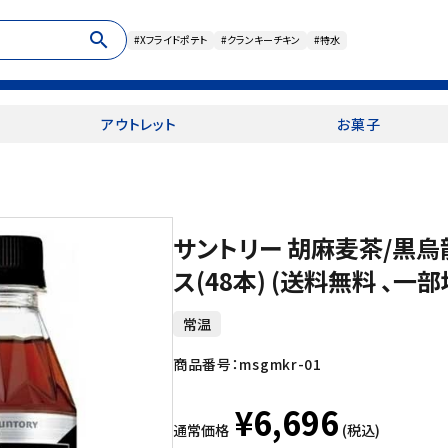
search
#Xフライドポテト
#クランキーチキン
#特水
アウトレット
お菓子
サントリー 胡麻麦茶/黒烏龍
ス(48本) (送料無料 、一
常温
商品番号：
msgmkr-01
¥6,696
通常価格
(税込)