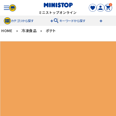
0
search
カテゴリから探す
キーワードから探す
HOME
»
冷凍食品
»
ポテト
ACCOUNT MENU
meeting_room
person
ログイン
新規登録
セール商品
カテゴリから探す
冷凍食品
スイーツ
お菓子