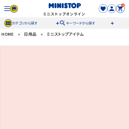
0
search
カテゴリから探す
キーワードから探す
HOME
»
日用品
»
ミニストップアイテム
ACCOUNT MENU
meeting_room
person
ログイン
新規登録
セール商品
カテゴリから探す
冷凍食品
スイーツ
お菓子