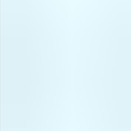
飲料
酒類
日用品
ギフト
セール
フードロス
ペット用品
SHOP GUIDE
ご利用ガイド