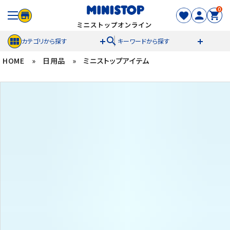
0
search
カテゴリから探す
キーワードから探す
HOME
»
日用品
»
ミニストップアイテム
ACCOUNT MENU
meeting_room
person
ログイン
新規登録
セール商品
カテゴリから探す
冷凍食品
スイーツ
お菓子