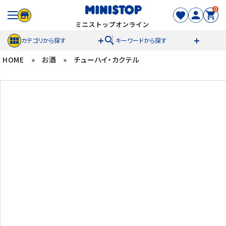
0
search
カテゴリから探す
キーワードから探す
HOME
»
お酒
»
チューハイ・カクテル
ACCOUNT MENU
meeting_room
person
ログイン
新規登録
セール商品
カテゴリから探す
冷凍食品
スイーツ
お菓子