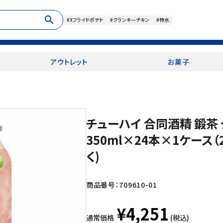
search
#Xフライドポテト
#クランキーチキン
#特水
アウトレット
お菓子
チューハイ 合同酒精 鍛茶
350ml×24本×1ケース
く)
商品番号：
709610-01
¥4,251
通常価格
(税込)