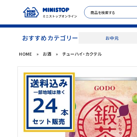
おすすめカテゴリー
お中元
HOME
»
お酒
»
チューハイ・カクテル
ACCOUNT MENU
meeting_room
person
ログイン
新規登録
セール商品
カテゴリから探す
冷凍食品