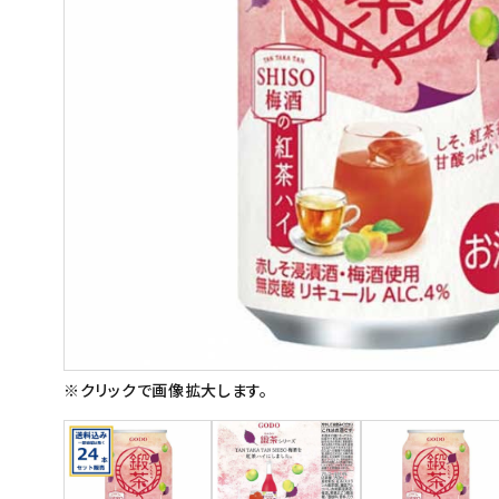
スイーツ
お菓子
飲料
酒類
日用品
ギフト
セール
フードロス
※クリックで画像拡大します。
ペット用品
SHOP GUIDE