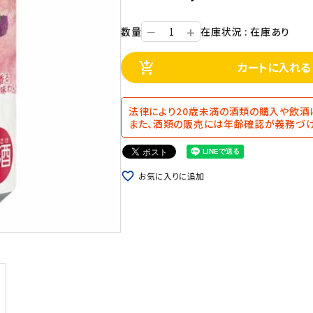
+
数量
在庫状況 : 在庫あり
ー
カートに入れる
add_shopping_cart
法律により20歳未満の酒類の購入や飲酒
また、酒類の販売には年齢確認が義務づけ
favorite_border
お気に入りに追加