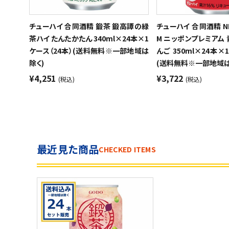
チューハイ 合同酒精 鍛茶 鍛高譚の緑
チューハイ 合同酒精 NI
茶ハイ たんたかたん 340ml×24本×1
M ニッポンプレミアム
ケース（24本）(送料無料※一部地域は
んご 350ml×24本×
除く)
(送料無料※一部地域は
¥4,251
¥3,722
(税込)
(税込)
最近見た商品
CHECKED ITEMS