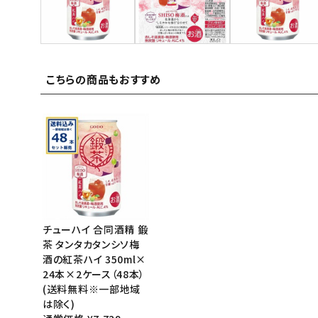
ご利用ガイド
お問い合わせ
こちらの商品もおすすめ
特定商取引法表示について
プライバシーポリシー
利用規約
会社概要
チューハイ 合同酒精 鍛
茶 タンタカタンシソ梅
酒の紅茶ハイ 350ml×
24本×2ケース（48本）
(送料無料※一部地域
は除く)