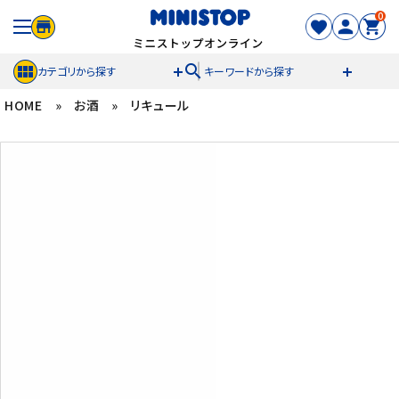
0
search
カテゴリから探す
キーワードから探す
HOME
»
お酒
»
リキュール
ACCOUNT MENU
meeting_room
person
ログイン
新規登録
セール商品
カテゴリから探す
冷凍食品
スイーツ
お菓子