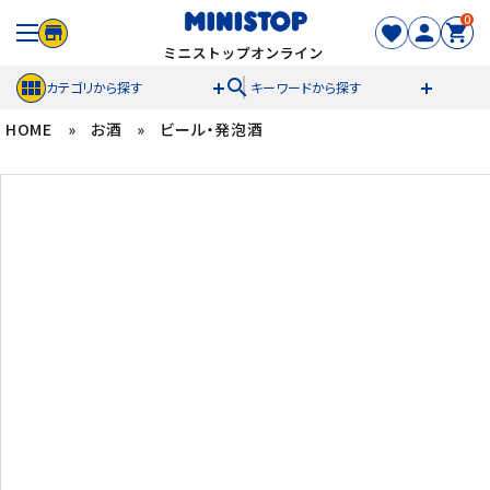
0
search
カテゴリから探す
キーワードから探す
HOME
»
お酒
»
ビール・発泡酒
ACCOUNT MENU
meeting_room
person
ログイン
新規登録
セール商品
カテゴリから探す
冷凍食品
スイーツ
お菓子