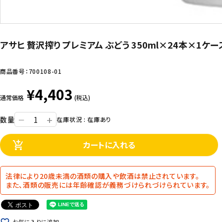
アサヒ 贅沢搾り プレミアム ぶどう 350ml×24本×1ケ
商品番号：
700108-01
¥4,403
通常価格
(税込)
+
数量
ー
在庫状況 : 在庫あり
カートに入れる
add_shopping_cart
法律により20歳未満の酒類の購入や飲酒は禁止されています。
また、酒類の販売には年齢確認が義務づけられづけられています。
お気に入りに追加