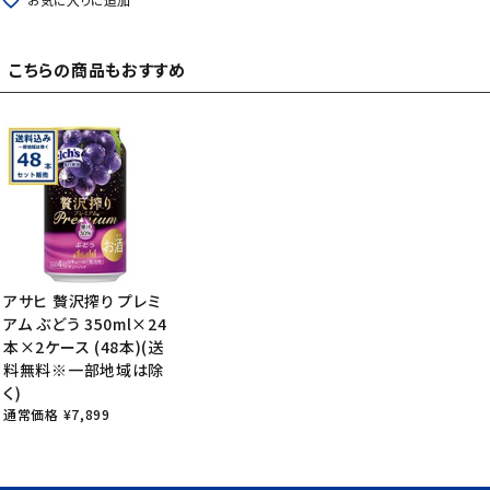
favorite_border
こちらの商品もおすすめ
アサヒ 贅沢搾り プレミ
アム ぶどう 350ml×24
本×2ケース (48本)(送
料無料※一部地域は除
く)
通常価格 ¥7,899