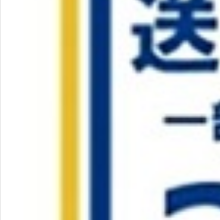
飲料
酒類
日用品
ギフト
セール
フードロス
ペット用品
SHOP GUIDE
ご利用ガイド