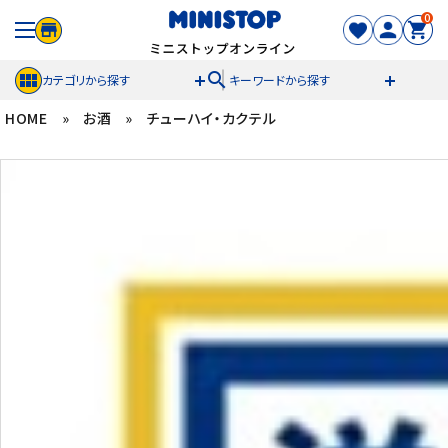
0
search
カテゴリから探す
キーワードから探す
HOME
»
お酒
»
チューハイ・カクテル
ACCOUNT MENU
meeting_room
person
ログイン
新規登録
セール商品
カテゴリから探す
冷凍食品
スイーツ
お菓子