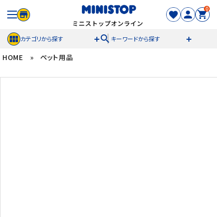
0
search
カテゴリから探す
キーワードから探す
HOME
»
ペット用品
ACCOUNT MENU
meeting_room
person
ログイン
新規登録
セール商品
カテゴリから探す
冷凍食品
スイーツ
お菓子