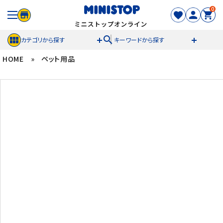
0
search
カテゴリから探す
キーワードから探す
HOME
»
ペット用品
ACCOUNT MENU
meeting_room
person
ログイン
新規登録
セール商品
カテゴリから探す
冷凍食品
スイーツ
お菓子