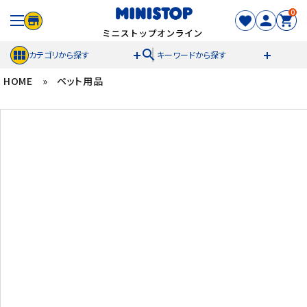
0
search
カテゴリから探す
キーワードから探す
HOME
»
ペット用品
ACCOUNT MENU
meeting_room
person
ログイン
新規登録
セール商品
カテゴリから探す
冷凍食品
スイーツ
お菓子