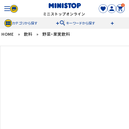
0
search
カテゴリから探す
キーワードから探す
HOME
»
飲料
»
野菜・果実飲料
ACCOUNT MENU
meeting_room
person
ログイン
新規登録
セール商品
カテゴリから探す
冷凍食品
スイーツ
お菓子