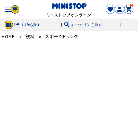
0
search
カテゴリから探す
キーワードから探す
HOME
»
飲料
»
スポーツドリンク
ACCOUNT MENU
meeting_room
person
ログイン
新規登録
セール商品
カテゴリから探す
冷凍食品
スイーツ
お菓子