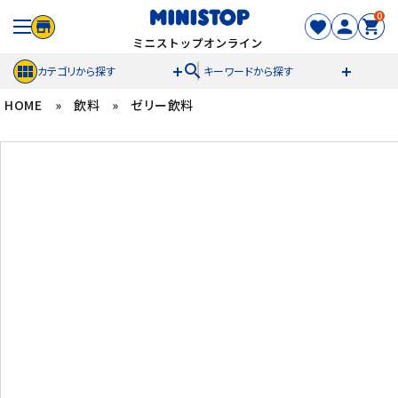
0
search
カテゴリから探す
キーワードから探す
HOME
»
飲料
»
ゼリー飲料
ACCOUNT MENU
meeting_room
person
ログイン
新規登録
セール商品
カテゴリから探す
冷凍食品
スイーツ
お菓子