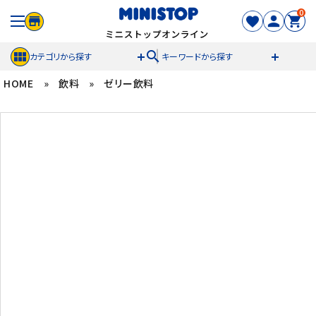
0
search
カテゴリから探す
キーワードから探す
HOME
»
飲料
»
ゼリー飲料
ACCOUNT MENU
meeting_room
person
ログイン
新規登録
セール商品
カテゴリから探す
冷凍食品
スイーツ
お菓子