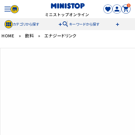
0
search
カテゴリから探す
キーワードから探す
HOME
»
飲料
»
エナジードリンク
ACCOUNT MENU
meeting_room
person
ログイン
新規登録
セール商品
カテゴリから探す
冷凍食品
スイーツ
お菓子