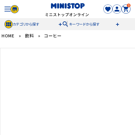
0
search
カテゴリから探す
キーワードから探す
HOME
»
飲料
»
コーヒー
ACCOUNT MENU
meeting_room
person
ログイン
新規登録
セール商品
カテゴリから探す
冷凍食品
スイーツ
お菓子