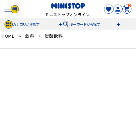
0
search
カテゴリから探す
キーワードから探す
HOME
»
飲料
»
炭酸飲料
ACCOUNT MENU
meeting_room
person
ログイン
新規登録
セール商品
カテゴリから探す
冷凍食品
スイーツ
お菓子