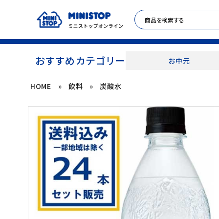
おすすめカテゴリー
お中元
HOME
»
飲料
»
炭酸水
ACCOUNT MENU
meeting_room
person
ログイン
新規登録
セール商品
カテゴリから探す
冷凍食品