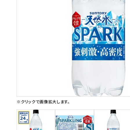
スイーツ
お菓子
飲料
酒類
日用品
ギフト
セール
フードロス
※クリックで画像拡大します。
ペット用品
SHOP GUIDE