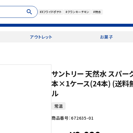
search
#Xフライドポテト
#クランキーチキン
#特水
アウトレット
お菓子
サントリー 天然水 スパークリン
本×1ケース(24本) (送
ル
常温
商品番号：
672635-01