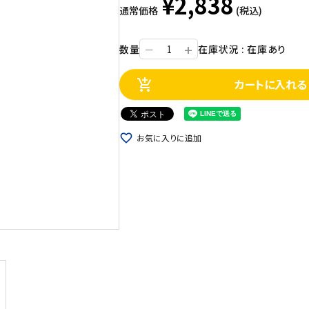
¥2,838
通常価格
(税込)
+
数量
在庫状況 : 在庫あり
ー
カートに入れる
add_shopping_cart
favorite_border
お気に入りに追加