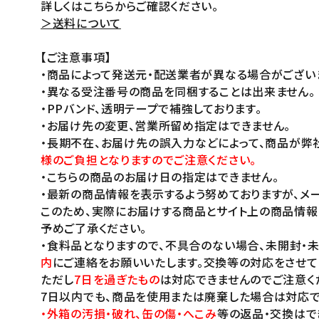
詳しくはこちらからご確認ください。
＞送料について
【ご注意事項】
・商品によって発送元・配送業者が異なる場合がござい
・異なる受注番号の商品を同梱することは出来ません。
・PPバンド、透明テープで補強しております。
・お届け先の変更、営業所留め指定はできません。
・長期不在、お届け先の誤入力などによって、商品が弊
様のご負担となりますのでご注意ください。
・こちらの商品のお届け日の指定はできません。
・最新の商品情報を表示するよう努めておりますが、メー
このため、実際にお届けする商品とサイト上の商品情報
予めご了承ください。
・食料品となりますので、不具合のない場合、未開封・
内
にご連絡をお願いいたします。交換等の対応をさせて
ただし
7日を過ぎたもの
は対応できませんのでご注意く
7日以内でも、商品を使用または廃棄した場合は対応で
・外箱の汚損・破れ、缶の傷・へこみ
等の返品・交換はで