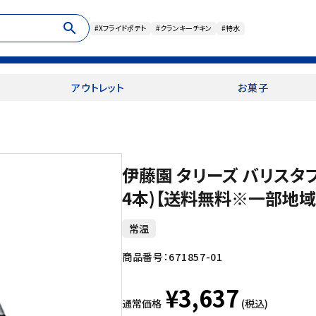
search
#Xフライドポテト
#クランキーチキン
#特水
アウトレット
お菓子
伊藤園 タリーズ バリスタブラ
4本)【送料無料※一部地域
常温
商品番号：
671857-01
¥3,637
通常価格
(税込)