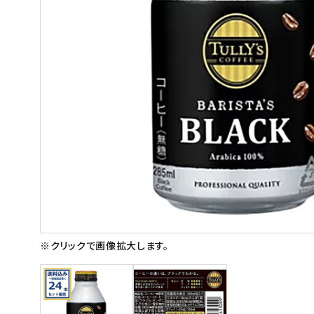
スイーツ
お菓子
飲料
酒類
日用品
ギフト
セール
フードロス
※クリックで画像拡大します。
ペット用品
SHOP GUIDE