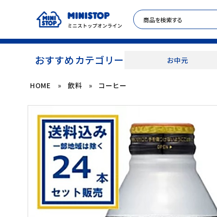
おすすめカテゴリー
お中元
HOME
»
飲料
»
コーヒー
ACCOUNT MENU
meeting_room
person
ログイン
新規登録
セール商品
カテゴリから探す
冷凍食品