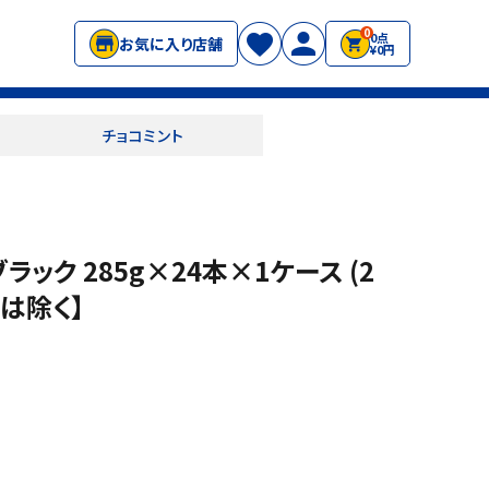
0
0点
お気に入り店舗
¥0円
チョコミント
ック 285g×24本×1ケース (2
は除く】