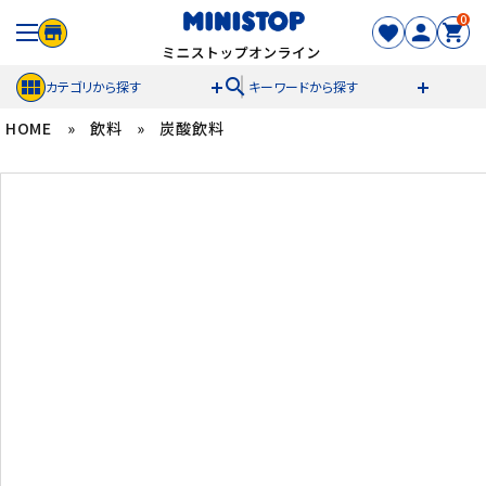
0
search
カテゴリから探す
キーワードから探す
HOME
»
飲料
»
炭酸飲料
ACCOUNT MENU
meeting_room
person
ログイン
新規登録
セール商品
カテゴリから探す
冷凍食品
スイーツ
お菓子