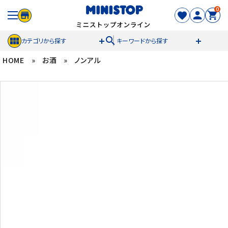
0
search
カテゴリから探す
キーワードから探す
HOME
»
お酒
»
ノンアル
ACCOUNT MENU
meeting_room
person
ログイン
新規登録
セール商品
カテゴリから探す
冷凍食品
スイーツ
お菓子