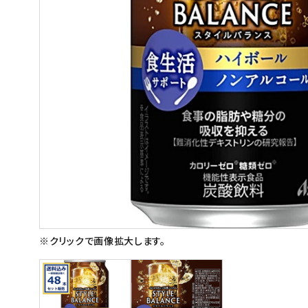
スイーツ
お菓子
飲料
酒類
日用品
ギフト
セール
フードロス
※クリックで画像拡大します。
ペット用品
SHOP GUIDE