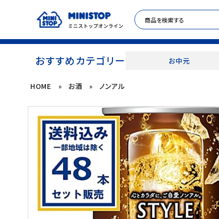
おすすめカテゴリー
お中元
HOME
»
お酒
»
ノンアル
ACCOUNT MENU
meeting_room
person
ログイン
新規登録
セール商品
カテゴリから探す
冷凍食品