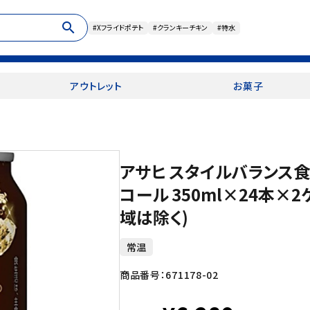
search
#Xフライドポテト
#クランキーチキン
#特水
アウトレット
お菓子
アサヒ スタイルバランス
コール 350ml×24本×
域は除く)
常温
商品番号：
671178-02