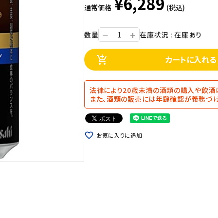
¥6,289
通常価格
(税込)
+
数量
在庫状況 : 在庫あり
ー
カートに入れる
add_shopping_cart
法律により20歳未満の酒類の購入や飲酒
また、酒類の販売には年齢確認が義務づけ
favorite_border
お気に入りに追加