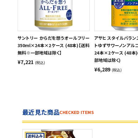
サントリー からだを想うオールフリー
アサヒ スタイルバラ
350ml×24本×2ケース (48本)【送料
トゆずサワーノンアルコー
無料※一部地域は除く】
24本×2ケース (48
部地域は除く)
¥7,221
(税込)
¥6,289
(税込)
最近見た商品
CHECKED ITEMS