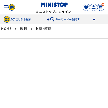
0
search
カテゴリから探す
キーワードから探す
HOME
»
飲料
»
お茶・紅茶
ACCOUNT MENU
meeting_room
person
ログイン
新規登録
セール商品
カテゴリから探す
冷凍食品
スイーツ
お菓子