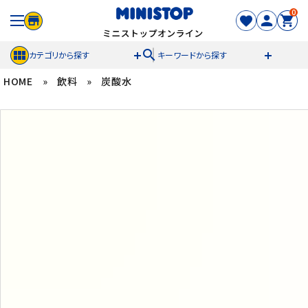
0
search
カテゴリから探す
キーワードから探す
HOME
»
飲料
»
炭酸水
ACCOUNT MENU
meeting_room
person
ログイン
新規登録
セール商品
カテゴリから探す
冷凍食品
スイーツ
お菓子