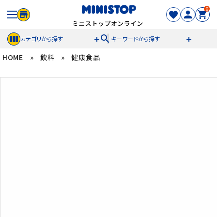
0
search
カテゴリから探す
キーワードから探す
HOME
»
飲料
»
健康食品
ACCOUNT MENU
meeting_room
person
ログイン
新規登録
セール商品
カテゴリから探す
冷凍食品
スイーツ
お菓子