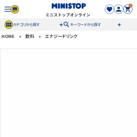
0
search
カテゴリから探す
キーワードから探す
HOME
»
飲料
»
エナジードリンク
ACCOUNT MENU
meeting_room
person
ログイン
新規登録
セール商品
カテゴリから探す
冷凍食品
スイーツ
お菓子