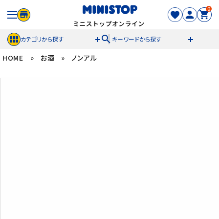
0
search
カテゴリから探す
キーワードから探す
HOME
»
お酒
»
ノンアル
ACCOUNT MENU
meeting_room
person
ログイン
新規登録
セール商品
カテゴリから探す
冷凍食品
スイーツ
お菓子