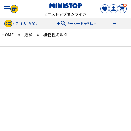
0
search
カテゴリから探す
キーワードから探す
HOME
»
飲料
»
植物性ミルク
ACCOUNT MENU
meeting_room
person
ログイン
新規登録
セール商品
カテゴリから探す
冷凍食品
スイーツ
お菓子