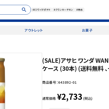
search
#Xフライドポテト
#クランキーチキン
#特水
アウトレット
お菓子
(SALE)アサヒ ワンダ WA
ケース (30本) (送料無料
商品番号：
643892-01
¥2,733
通常価格
(税込)