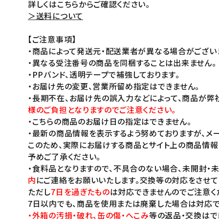
詳しくはこちらからご確認ください。
＞送料について
【ご注意事項】
・商品によって発送元・配送業者が異なる場合がござい
・異なる受注番号の商品を同梱することは出来ません。
・PPバンド、透明テープで補強しております。
・お届け先の変更、営業所留め指定はできません。
・長期不在、お届け先の誤入力などによって、商品が弊
様のご負担となりますのでご注意ください。
・こちらの商品のお届け日の指定はできません。
・最新の商品情報を表示するよう努めておりますが、メー
このため、実際にお届けする商品とサイト上の商品情報
予めご了承ください。
・食料品となりますので、不具合のない場合、未開封・
内
にご連絡をお願いいたします。交換等の対応をさせて
ただし
7日を過ぎたもの
は対応できませんのでご注意く
7日以内でも、商品を使用または廃棄した場合は対応で
・外箱の汚損・破れ、缶の傷・へこみ
等の返品・交換はで