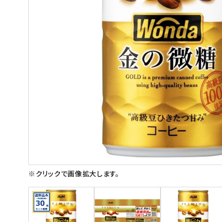
スイーツ
お菓子
飲料
酒類
日用品
ギフト
セール
フードロス
※クリックで画像拡大します。
ペット用品
SHOP GUIDE