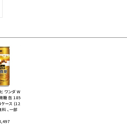
サヒ ワンダ W
微糖 缶 185
ケース (12
無料 、一部
,497