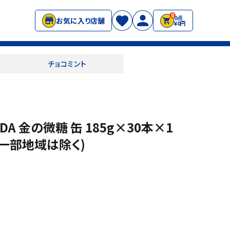
0
0点
お気に入り店舗
¥0円
チョコミント
NDA 金の微糖 缶 185g×30本×1
 、一部地域は除く)