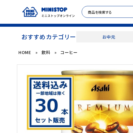
おすすめカテゴリー
お中元
HOME
»
飲料
»
コーヒー
ACCOUNT MENU
meeting_room
person
ログイン
新規登録
セール商品
カテゴリから探す
冷凍食品