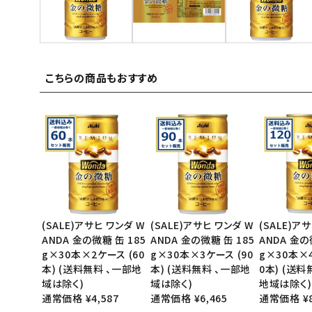
ご利用ガイド
お問い合わせ
こちらの商品もおすすめ
特定商取引法表示について
プライバシーポリシー
利用規約
会社概要
(SALE)アサヒ ワンダ W
(SALE)アサヒ ワンダ W
(SALE)ア
ANDA 金の微糖 缶 185
ANDA 金の微糖 缶 185
ANDA 金の
g×30本×2ケース (60
g×30本×3ケース (90
g×30本×4
本) (送料無料 、一部地
本) (送料無料 、一部地
0本) (送料
域は除く)
域は除く)
地域は除く)
通常価格 ¥4,587
通常価格 ¥6,465
通常価格 ¥8