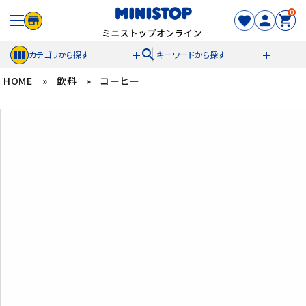
0
search
カテゴリから探す
キーワードから探す
HOME
»
飲料
»
コーヒー
ACCOUNT MENU
meeting_room
person
ログイン
新規登録
セール商品
カテゴリから探す
冷凍食品
スイーツ
お菓子