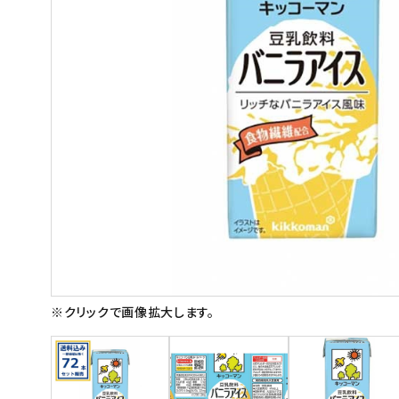
スイーツ
お菓子
飲料
酒類
日用品
ギフト
セール
フードロス
※クリックで画像拡大します。
ペット用品
SHOP GUIDE