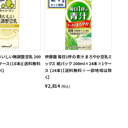
おいしい無調整豆乳 200
伊藤園 毎日1杯の青汁 まろやか豆乳ミ
ケース(18本)(送料無料
ックス 紙パック 200ml×24本×1ケー
く)
ス (24本)【送料無料※一部地域は除
く】
¥2,814
(税込)