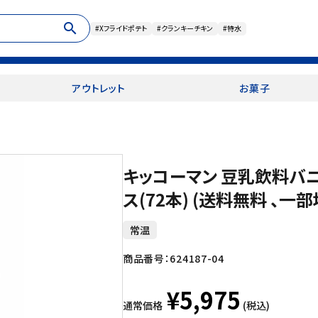
search
#Xフライドポテト
#クランキーチキン
#特水
アウトレット
お菓子
キッコーマン 豆乳飲料バニラ
ス(72本) (送料無料 、一
常温
商品番号：
624187-04
¥5,975
通常価格
(税込)