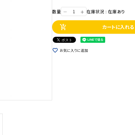
+
数量
在庫状況 : 在庫あり
ー
カートに入れる
add_shopping_cart
favorite_border
お気に入りに追加