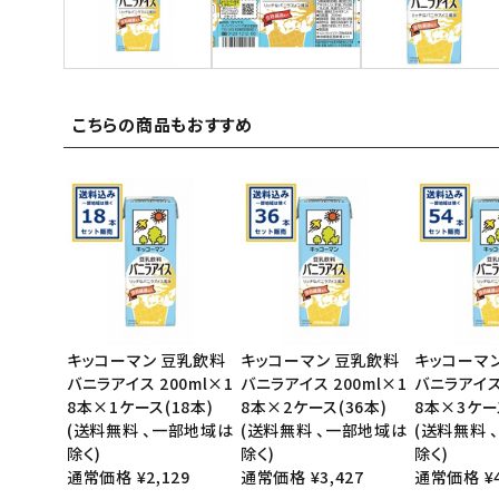
ご利用ガイド
お問い合わせ
こちらの商品もおすすめ
特定商取引法表示について
プライバシーポリシー
利用規約
会社概要
キッコーマン 豆乳飲料
キッコーマン 豆乳飲料
キッコーマ
バニラアイス 200ml×1
バニラアイス 200ml×1
バニラアイス 
8本×1ケース(18本)
8本×2ケース(36本)
8本×3ケー
(送料無料 、一部地域は
(送料無料 、一部地域は
(送料無料 
除く)
除く)
除く)
通常価格 ¥2,129
通常価格 ¥3,427
通常価格 ¥4