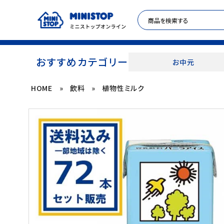
おすすめカテゴリー
お中元
HOME
»
飲料
»
植物性ミルク
ACCOUNT MENU
meeting_room
person
ログイン
新規登録
セール商品
カテゴリから探す
冷凍食品