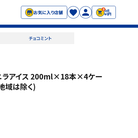
0
0点
お気に入り店舗
¥0円
チョコミント
アイス 200ml×18本×4ケー
部地域は除く)