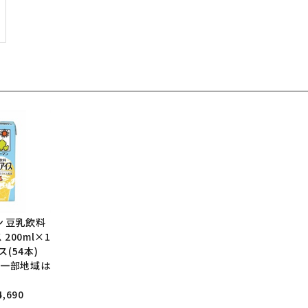
ン 豆乳飲料
200ml×1
ス(54本)
、一部地域は
,690