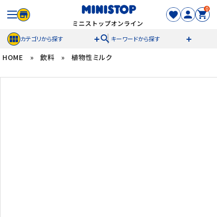
0
search
カテゴリから探す
キーワードから探す
HOME
»
飲料
»
植物性ミルク
ACCOUNT MENU
meeting_room
person
ログイン
新規登録
セール商品
カテゴリから探す
冷凍食品
スイーツ
お菓子