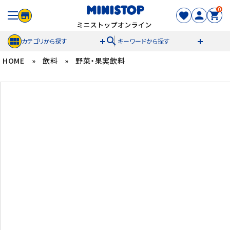
0
search
カテゴリから探す
キーワードから探す
HOME
»
飲料
»
野菜・果実飲料
ACCOUNT MENU
meeting_room
person
ログイン
新規登録
セール商品
カテゴリから探す
冷凍食品
スイーツ
お菓子