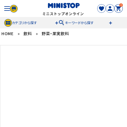
0
search
カテゴリから探す
キーワードから探す
HOME
»
飲料
»
野菜・果実飲料
ACCOUNT MENU
meeting_room
person
ログイン
新規登録
セール商品
カテゴリから探す
冷凍食品
スイーツ
お菓子