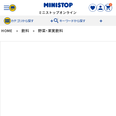
0
search
カテゴリから探す
キーワードから探す
HOME
»
飲料
»
野菜・果実飲料
ACCOUNT MENU
meeting_room
person
ログイン
新規登録
セール商品
カテゴリから探す
冷凍食品
スイーツ
お菓子